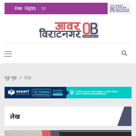
गृह पृष्ट
लेख
लेख