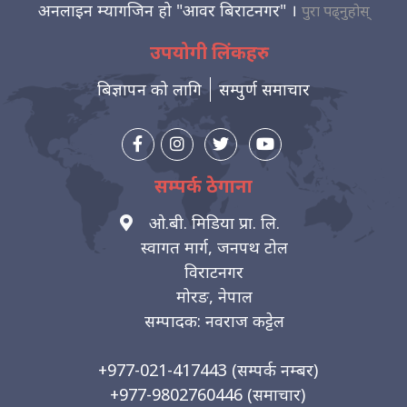
अनलाइन म्यागजिन हो "आवर बिराटनगर" ।
पुरा पढ्नुहोस्
उपयोगी लिंकहरु
बिज्ञापन को लागि
सम्पुर्ण समाचार
सम्पर्क ठेगाना
ओ.बी. मिडिया प्रा. लि.
स्वागत मार्ग, जनपथ टोल
विराटनगर
मोरङ, नेपाल
सम्पादक: नवराज कट्टेल
+977-021-417443
(सम्पर्क नम्बर)
+977-9802760446
(समाचार)