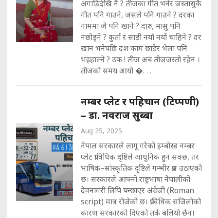
अगाडिदेखि नै ? तीजका गीत भनेर जस्तासुकै
गीत पनि गाउने, जसले पनि गाउने ? दरका
नाममा जे पनि खाने ? दारु, मासु पनि
नछोड्ने ? कुर्ता र साडी नयाँ नयाँ चाहिने ? दर
खान भनेपछि दश काम छाडेर भेला पनि
भइहाल्ने ? उफ ! तीज अब तीजजस्तो रहेन ।
तीजको समय आयो �. . .
नम्बर प्लेट र पहिचान (टिप्पणी)
– डा. नवराज सुब्बा
Aug 25, 2025
नेपाल सरकारले लागू गरेको इम्बोस्ड नम्बर
प्लेट प्राविधिक दृष्टिले आधुनिक हुन सक्छ, तर
भाषिक–सांस्कृतिक दृष्टिले गम्भीर प्रश्न उठाएको
छ। सरकारले आफ्नो राष्ट्रभाषा नेपालीको
देवनागरी लिपि पन्छाएर अंग्रेजी (Roman
script) मात्र रोजेको छ। प्राविधिक सजिलोको
कारण सरकारको दिएको तर्क बलियो छैन।