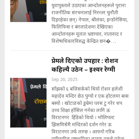
युवापुस्ताले उठाएका आन्दोलनहरूले पुराना
राजनीतिक संरचनालाई निरन्तर चुनौती
दिइरहेका छन्। नेपाल, श्रीलंका, इन्डोनेसिया,
फिलिपिन्स र बंगलादेशमा देखिएका
आन्दोलनहरू मूलतः भ्रष्टाचार, नातावाद र
विशेषाधिकारविरुद्ध केन्द्रित छन�. . .
प्रेमले दिएको उपहार : रोशन
कहिल्यै उठेन – इश्वर रेग्मी
Sep 20, 2025
साँझको ६ बजिसकेको थियो रोशन हलेशी
महादेव मन्दिर छेउ पुग्यो र एक होटलमा बास
बस्यो । खोटाङको डुम्रेमा प्लस टु गरेर थप
उच्च शिक्षा हाँसिल गर्नका लागि ऊ
विराटनगर हिँडेको थियो । भोलिपल्ट
झिसमिसेमै मन्दिरको दर्शन गरेर ऊ
विराटनगर तर्फ लाग्छ । आफ्नो गरिब
पारिवारिक पृष्ठभूमिका कारण उसले महेन्द्र