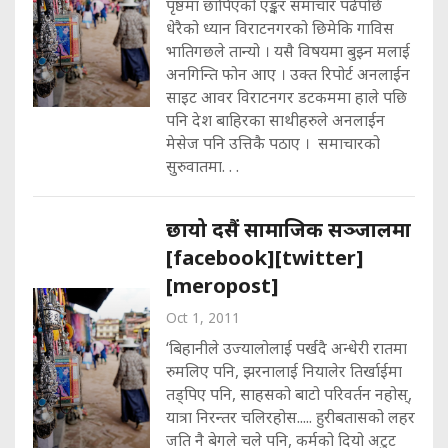
पृष्ठमा छापिएको एङ्कर समाचार पढेपछि
धेरैको ध्यान विराटनगरको छिमेकि गाविस
भातिगछले तान्यो । यसै विषयमा बुझ्न मलाई
अनगिन्ति फोन आए । उक्त रिपोर्ट अनलाईन
साइट आवर विराटनगर डटकममा हाले पछि
पनि देश बाहिरका साथीहरुले अनलाईन
मेसेज पनि उत्तिकै पठाए । समाचारको
सुरुवातमा. . .
छायो दसैं सामाजिक सञ्जालमा
[facebook][twitter]
[meropost]
Oct 1, 2011
‘बिहानीले उज्यालोलाई पर्खदै अन्धेरी रातमा
रुमलिए पनि, झरनालाई नियालेर तिर्खाईमा
तड्पिए पनि, साहसको बाटो परिवर्तन नहोस्,
यात्रा निरन्तर चलिरहोस..... हुरीबतासको लहर
जति नै बेगले चले पनि, कर्मको दियो अटुट