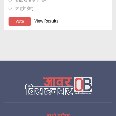
खोइ, खासै आशा छैन
ज सुकै होस्
View Results
हाम्रो बारेमा