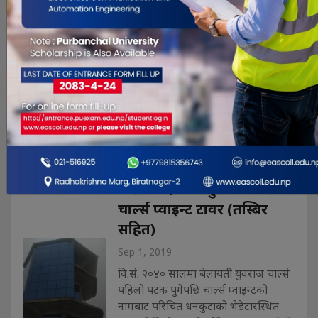
गाइघाट, भदौ १८। उदयपुरमा
प्याराग्लाइडिङ उडान शुरु गर्ने तयारी भएको
छ । उदयपुर जिल्लाको बेलका
नगरपालिकाले प्याराग्गाइडिङ उडान
सञ्चालनको तयारी गरेको हो ।
नगरपालिकाले बृहत् पर्यटन विकासलाई
अगाडि बढाएर आर्थिक समृद्धि हासिल गर्न र
बेलका क्षेत्रमा वार्षिक ५० हजारभन्दा पर्यटक
भित्र्याउन प्याराग्गाइड. . .
यस्तो बन्दैछ धनकुटा भेडेटारको
चार्ल्स प्वाइन्ट टावर (तस्बिर
सहित)
Sep 1, 2019
वि.सं. २०४० सालमा बेलायती युवराज चार्ल्स
पहिलो पटक पुगेपछि चार्ल्स प्वाइन्टको
नामबाट परिचित धनकुटाको भेडेटारस्थित