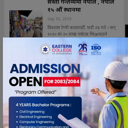
सस्ता गन्तव्यमा नेपाल , नेपाल
१५ औँ स्थानमा
Sep 10, 2019
विश्वास रेग्मी काठमाडौँ, भदौ २४ गते । सन्
२०२० मा २० लाख पर्यटक भिœयाउने
लक्ष्यमा रहेको नेपाल विदेशी पर्यटकका लागि
विश्वमै सस्ता गन्तव्यका रूपमा रहेको तथ्य
सार्बजनिक भएको छ । वल्र्ड इकोनोमिक
फोरमले हालै सार्बजनिक गरेको ‘यात्रा तथा
पर्यटन प्रतिस्पर्धी सूचक–२०१९’ प्रतिवेदन
अनुसार कम खर्चमै घुमघाम ग�. . .
प्रदेश १ मा भमण बर्ष २०२०
चहलपहल : उदयपुरमा
प्याराग्लाइडिङ उडान शुरु गर्ने
तयारी
Sep 4, 2019