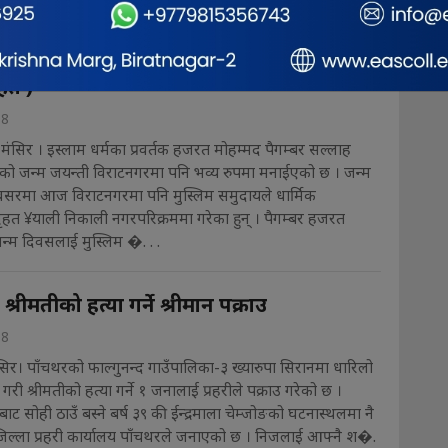
मा भब्य निस्कियो मोहम्मद जयन्ती ¥याली ( फोटो
ित )
18
मंसिर । इस्लाम धर्मका प्रवर्तक हजरत मोहम्मद पैगम्बर सल्लाह
ो जन्म जयन्ती विराटनगरमा पनि भव्य रुपमा मनाईएको छ । जन्म
सरमा आज विराटनगरमा पनि मुस्लिम समुदायले धार्मिक
ृहत ¥याली निकाली नगरपरिक्रममा गरेका हुन् । पैगम्बर हजरत
न्म दिवसलाई मुस्लिम �. . .
्रीमतीको हत्या गर्ने श्रीमान पक्राउ
18
सिर। पाँचथरको फाल्गुनन्द गाउँपालिका-३ ख्यारुपा सिरानमा धारिलो
 गरी श्रीमतीको हत्या गर्ने १ जनालाई प्रहरीले पक्राउ गरेको छ ।
बाट सोही ठाउँ बस्ने बर्ष ३९ की ईन्द्रमाला चेम्जोङको घटनास्थलमा नै
 जिल्ला प्रहरी कार्यालय पाँचथरले जनाएको छ । निजलाई आफ्नै श�.