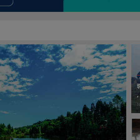
इ
,
N