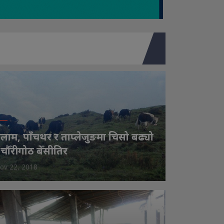
लाम, पाँचथर र ताप्लेजुङमा चिसो बढ्यो
 चौँरीगोठ बेँसीतिर
ov 22, 2018