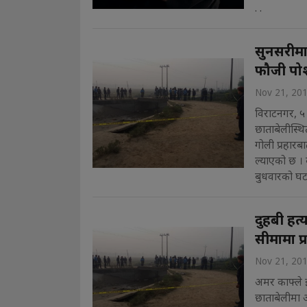
. .
सुनसरीमा 
फौजी पो
Nov 21, 20
विराटनगर, ५
छाताबेलीस्थ
गोली प्रहारब
ल्याएको छ । 
बुधवारको घटन
दुहबी हत्
सीमामा प
Nov 21, 20
अमर काफ्ले 
छाताबेलीमा अ