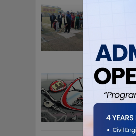
कालोचस्म
Nov 21, 20
विराटनगर, ५
दृष्टीबिहिन र
रंगशालामा म
प्रतिबद्धता ज
फरक क्षमता �
झापामा म
Nov 21, 20
झापा, ५ मं
साईकललाई ठक
खण्डमा उतरबा
साईकलमा सवा
निजको छोरी ब