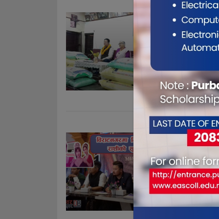
विराटनगर
दिए एक ब
Nov 21, 20
विराटनगर,५ म
विराटनगर १३
वृद्धाहरूकोल
गोयलले बुधब
गरेका हुन् । अ
विराटनगरक
नेपालको 
Nov 21, 20
प्रेम देवान ।
विजेताहरुलाई
पनि आफूले जि
पुरस्कार दिए
�. . .