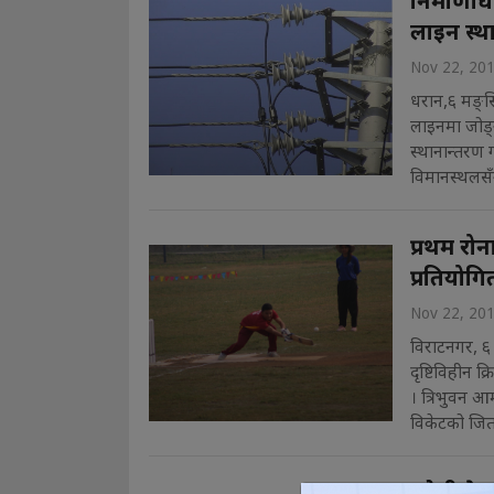
निर्माणा
लाइन स्था
Nov 22, 20
धरान,६ मङ्सिर
लाइनमा जोड्
स्थानान्तरण 
विमानस्थलसँगै व
प्रथम रोन
प्रतियोगि
Nov 22, 20
विराटनगर, ६ 
दृष्टिविहीन क
। त्रिभुवन आर
विकेटको जित 
ओबी फेसव