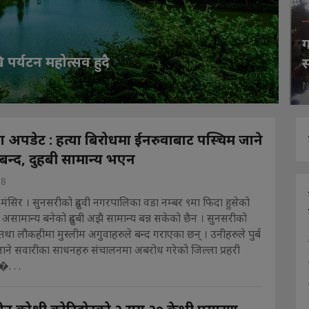
ग
ि पर्यटन महोत्सव हुदै
स
N
ा अपडेट : हत्या बिरोधमा ईनरुवाबाट पस्चिम जाने
 बन्द, दुहबी सामान्य भएन
18
मंसिर । सुनसरीको दुहवी नगरपालिका वडा नम्बर ९मा फिदा हुसेको
असामान्य बनेको दुहबी अझै सामान्य बन्न सकेको छैन । सुनसरीको
ा तथा लौकहीमा मुस्लीम अगुवाहरुले बन्द गराएका छन् । उनीहरुले पुर्ब
जाने सवारीका साधनहरु संचालनमा अबरोध गरेको जिल्ला प्रहरी
�. . .