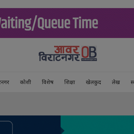
टनगर
कोशी
विशेष
शिक्षा
खेलकुद
लेख
स्