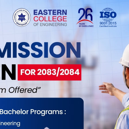
ा लगाएर क्रिकेटको ब्यटिङ गरेपछी…
18
 मंसिर । विराटनगर महानगरपालिकाका मेयर भिम पराजुलीले
ाष्ट्रिय क्रिकेट प्रतियोगिताको उद्घाटन गरे । विराटनगरमा रहेको शहिद
ेयर पराजुलीले फरक क्षमता भएका खेलाडीलाई सहयोग गर्ने
नाए । शहिद रंगशालामा मंसिर ५ देखि ८ गतेसम्म प्रतियोगिता हुँदैछ ।
. . .
ोटरसाईकल दुर्घटनामा ४ घाइते
18
सिर । झापाको गौरादह नगरपालिका-४ मझुवामा मोटरसाईकलले
्कर दिँदा चालक सहित ४ जना घाइते भएका छन् । भित्री सडक
ट दक्षिण तर्फ जाँदै गरेको मे. ८ प. १५२ नम्बरको मोटरसाईकलले
र गौरादह नगरपालिका-४ बस्ने बर्ष ३० की संजु कालाखेती,
र्ष १२ की साईना कालाखेती बर्�. . .