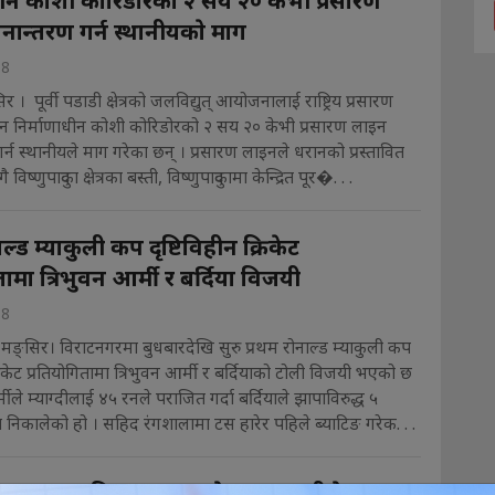
धीन कोशी कोरिडोरको २ सय २० केभी प्रसारण
नान्तरण गर्न स्थानीयकाे माग
18
 । पूर्वी पडाडी क्षेत्रको जलविद्युत् आयोजनालाई राष्ट्रिय प्रसारण
न निर्माणाधीन कोशी कोरिडोरको २ सय २० केभी प्रसारण लाइन
गर्न स्थानीयले माग गरेका छन् । प्रसारण लाइनले धरानको प्रस्तावित
िष्णुपादुका क्षेत्रका बस्ती, विष्णुपादुकामा केन्द्रित पूर�. . .
ाल्ड म्याकुली कप दृष्टिविहीन क्रिकेट
तामा त्रिभुवन आर्मी र बर्दिया विजयी
18
मङ्सिर। विराटनगरमा बुधबारदेखि सुरु प्रथम रोनाल्ड म्याकुली कप
्रिकेट प्रतियोगितामा त्रिभुवन आर्मी र बर्दियाको टोली विजयी भएको छ
्मीले म्याग्दीलाई ४५ रनले पराजित गर्दा बर्दियाले झापाविरुद्ध ५
निकालेको हो । सहिद रंगशालामा टस हारेर पहिले ब्याटिङ गरेक. . .
ुक वाच: विराटनगरका मेयर पराजुलीले