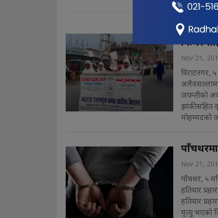
विराटनगर
फिचर सह
Nov 21, 20
विराटनगर, ५ 
अलैवसल्लामक
जयन्तीको अव
झांकीसहित व
मोहम्मदको ज
पाँचथरमा श
Nov 21, 20
पाँचथर, ५ मं
हतियार प्रहार
हतियार प्रहार
मृत्यु भएको