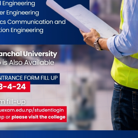
का सामाजसेवी गोयलले बालबालिका र बृद्धालाई
र्षको खाजा
18
सिर । विराटनगरका समाजसेवी तथा उद्योगी दीनबन्दु गोयलद्धारा
 मा रहेको पूर्वाञ्चल वाल सेवा आश्रममा रहेका बालवालिका तथा
ागि एक वर्षसम्म पुग्ने खाजा सहयोग गरेका छन् । सामाजसेवी
ार आश्रममै पुगेर ४८ बोरा चिउरा र ४८ बोरा भुजा आश्रमलाई सहयोग
हिले . . .
ै सुन्दरी प्रतियोगिता ‘मिस पूर्वेलीमा’ मिस
भन्दा ठूलो धन राशीको पुरस्कार
18
 विराटनगर, ५ मंसिर । सुन्दरी प्रतियोगिता गर्ने आयोजकहरुले
 हत्तपत पुरस्कार दिन आनाकानी गर्ने गरेको पाईन्छ । पुरस्कार जितेर
तेको पुरस्कार पाउन आयोजकसँग बर्षौदिन कुर्नुपर्ने बाध्यता छ ।
 पनि एक लाख वा बढीमा दुई लाख दिएर टार्ने गरेका धेरै उदाहण छन्