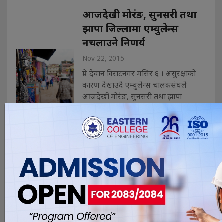
आजदेखी मोरंङ, सुनसरी तथा
झापा जिल्लामा एम्वुलेन्स
नचलाउने निणर्य
Nov 22, 2015
प्रेम देवान विराटनगर मंसिर ६ । असुरक्षाको
कारण देखाउदै एम्वुलेन्स चालकसंघले
आजदेखी मोरंङ, सुनसरी तथा झापा
जिल्लामा एम्वुलेन्स नचलाउने निणर्य गरेको
छन् । मधेशी मोर्चाको वन्दमा
आन्दोलनकारीहरुले एम्वुलेन्स र एम्वुलेन्स
चालकलाई निसाना वनाइ आक्रमण गर्ने
गरेकाले सुरक्षा नभए सम्म एम्वुलेन्स संचालन
नर. . .
विराटनगरलाई नेपालकै दोस्रो
बाल मैत्री नगर घोषण गर्ने