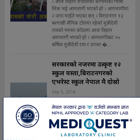
। आज विहान रिजालको कम्पनीको ग्यास
लिक भई आगलागी भएको हो । आगलागीमा
२ जना घाईते भएका छन् । विराटनगर १३
बरगाछी सैनिक टोलमा रहेको मुन्नीदेवी
रायको भान्सा कोठामा आज विहान
आगलागी भएको हो । आगलागीबाट ५५
बर्षिया मुन्नीदेवी राय र उनका �. . .
सरकारको नजरमा उत्कृष्ट १२
स्कुल यस्ता,बिराटनगरको
एभरेस्ट स्कुल नेपाल मै दोस्रो
Sep 5, 2018
काठमाडौँ, रासस । शिक्षा, विज्ञान तथा प्रविधि
मन्त्रालयले ३९ औँ शिक्षा दिवस तथा
अन्तर्राष्ट्रिय साक्षरता दिवसको अवसरमा
उत्कृष्ट विद्यालयलाई प्रदान गरिने पुरस्कार
घोषणा गरिएको छ । मन्त्रालयका सचिव
खगराज बरालको संयोजत्वमा गठित पुरस्कार