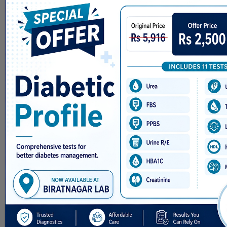
विद्यालय छनोट समितिले सामुदायिक र
संस्थागततर्फ विभिन्न विधामा . . .
अब काठमाडौ–विराटनगर राती
पनि उडान हुने
Sep 5, 2018
विराटनगर भदौ २० । काठमाडौ–विराटनगर
राती पनि प्लेन उड्ने भएको छ । त्रिभुवन
अन्तर्राष्ट्रिय विमानस्थलबाट साँझ ५ः३० देखि
राति ९ः०० बजेसम्म आन्तरिक उडान गर्न
लागिएको हो । हालै आन्तरिकतर्फ बिहान ५
बजेदेखि सेवा दिन सुरु गरिएको जानकारी
दिँदै मन्त्री रविन्द्र अधिकारीले ५ः३० देखि
९ः०० बजेसम्म आन्तरिक उड�. . .
प्रदेश नं १ – विपद् व्यवस्थापन
सम्बन्धमा व्यवस्था गर्न बनेको