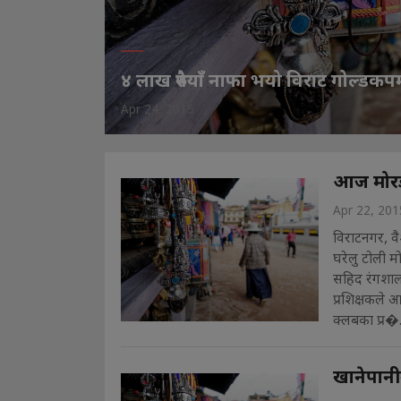
४ लाख रुपैयाँ नाफा भयो विराट गोल्डकप
Apr 24, 2015
आज मोरङल
Apr 22, 201
विराटनगर, वै
घरेलु टोली म
सहिद रंगशाला
प्रशिक्षकले
क्लबका प्र�. 
खानेपानी