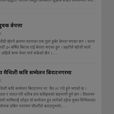
ाँगाईद्धारा भेलामा प्रस्तुत प्रतिबेदन सुझाब सहित सर्वसम्मत पारि. .
ुवक बेपत्ता
5
ौडी खेल्ने क्रममा धरानका एक युवा डुबेर बेपत्ता भएका छन । धरान
ाजी ३० बर्षिय बिराज राई बेपत्ता भएका हुन । प्रहरीले खोजी कार्य
अहिले सम्म फेला पार्न सकेको छैन ।. . .
्ट्रिय मैथिली कवि सम्मेलन बिराटनगरमा
5
िय मैथिली कवि सम्मेलन बिराटनगर मा चैत २८ गते हुने भएको छ ।
ेपाल र भारत गरि करिब सय कविहरुको सहभागी हुने छन । विश्वभर
िली भाषिलाई जोड्न यो सम्मेलन हुन लागेको दहेज मुक्त मिथिलाका
िय संयोजक प्रबिन नारायण चौधरीले बताउनुभयो।. . .