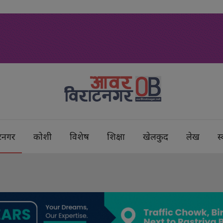
टनगर
कोशी
विशेष
शिक्षा
खेलकुद
लेख
स्