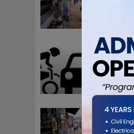
विराटनगर, न
तथा सदस्यहर
काठमाण्डौंम
मोरङ दशनामी
रन्जन गिरीको 
दुर्घटनाम
Apr 15, 201
२०७१ सालमा म
प्रहरी कार्
९१ वटा सवारी
सवारी साधनल
उठाएको कार्
टंकीबाट २
Apr 15, 201