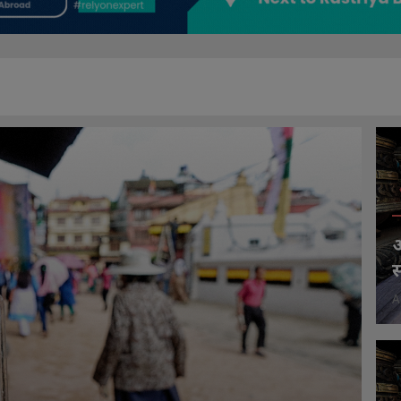
अ
स
A