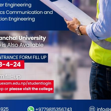
ाख २/ चेकजांचका क्रममा कोशी राज मार्ग स्थित टंकीबाट लागु
राटनगर ६ का विष्णु साहनी र बिराटनगर -१५ का महेस पाशवान
क्राउ गरेको छ ।. . .
्कृति रक्षा दौड हुदै
5
यंसेवक संघ नेपाल अञ्चल कार्यालय कोसी र आमाको मायाँ छात्राबास
आयोजनामा आगामी बैशाख २ गते विराटनगरमा खुल्ला संस्कृति रक्षा
गिताको आयोजना गरिने भएको छ । दौड आयोजनका लागि गौतम बुद्ध
ेन्डरी स्कुलका प्रिन्सीपल केशवलालसिंह सुवालको नेत्रृत्वका २५
. .
्पतालमा अौषधि छैन
5
कोशी अञ्चल अस्पतालको मेडिकल स्टोरमा अौषधि छैन। नि शुल्क
उने सर्वधारण रित्तो हात फर्किनु परेको छ। बजेट नआउदा सब