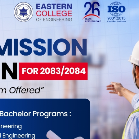
ेपाल दशनामी समाजका नव निर्वाचित कार्य समिति पदापिधकारी
ुलाई शुत्रबार विराटनगरमा सम्मान गरिएको छ । गत चैत २१ गते
ा सम्पन्न अधिवेशनबाट निर्वाचित दशनामी समाजका पदाधिकारीलाई
 समाजले सम्मान गरेको हो । समाजको सम्मेलनले विराटनगरका
अध्यक्ष�. . .
ा परी २०७१ सालमा मोरङमा मात्रै ९७ जनाको मृत्यु
5
ोरङमा दुर्घटनामा परी ९७ जनाको मृत्यु भएको जिल्ला ट्राफिक
यालय मोरङले जनाएको छ । २०७१ सालमा मोरङ जिल्लामा भएका ३ सय
 दुर्घटनामा ९७ जनाको मृत्यु भएको हो । यस्तै ०७१ सालमा विभिन्न
ाई कारबाही गरी १ करोड ८६ लाख ७१ हजार ८ सय रुपैयाँ राजस्व
यालयले जनाए�. . .
 युवा पक्राउ
5