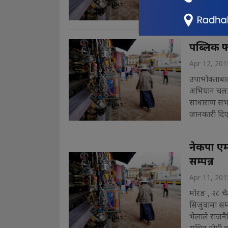
काम रोकिएको
पब्लिक फ
Apr 12, 201
उपाभोक्ताबादी
अभियान चला
साधाराण सभा
जानकारी दिए ।
नेकपा एमाल
सम्पन्न
Apr 11, 201
मोरङ , २८ चैत
सिजुवामा सम
भेलाले राजनैत