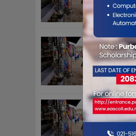
बिराटनगर बैश
औषध सहित बि
लाई प्रहरीले प
खुल्ला संस
Apr 13, 201
। हिन्दु स्व
विराटनगरको 
दौड प्रतियो
मेमोरियल सेक
सदस्यीय सम. 
कोशी अस
Apr 13, 201
एक बषर्यता 
आौषधि लिन आ