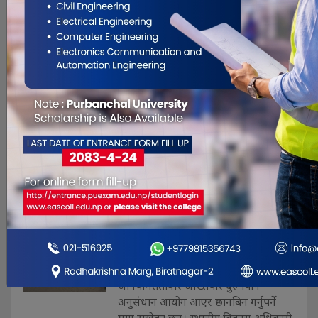
समस्याको निकास दिनका लागि सम्बन्धित
निकायले कुनै पहल गरेको छैन ।
आन्दोलनका कारण उपचारमा आउने
बिरामीले सास्ती ब्यहोर्नु परिरहेको छ ।
बिरामीले भोग्दै आएको सास्तीलाई नौ÷नौ
दिनसम्म पनि नदे. . .
एलडिओको गाडीमुनी सुतेर
पत्रकारको अनसन
Sep 24, 2014
विज्ञापनको भुक्तानीमा लेखा अधिकृत जय
कुमार कटुवालले कमिशन मागेर भुक्तानी
रोकेपछि पत्रकार गणेश साह स्थानीय विकास
अधिकारीको गाडी मुनी सुतेर अनशन थालेका
छन्। उनले लेखा अधिकृत कटुवालको
अनियमिततावारे अख्तियार दुरुपयोग
अनुसंधान आयोग आएर छानबिन गर्नुपर्ने
माग राखेका छन्। स्थानीय विकास अधिकारी