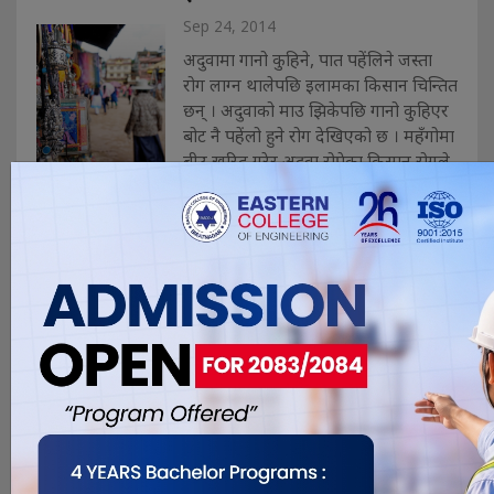
Sep 24, 2014
अदुवामा गानो कुहिने, पात पहेंलिने जस्ता
रोग लाग्न थालेपछि इलामका किसान चिन्तित
छन् । अदुवाको माउ झिकेपछि गानो कुहिएर
बोट नै पहेंलो हुने रोग देखिएको छ । महँगोमा
बीउ खरिद गरेर अदुवा रोपेका किसान रोगले
अदुवाका बोट मर्न थालेपछि लाखौँ रकम डुब्ने
पीरले चिन्तित बनेका हुन् । अघिल्लो वर्ष
अदुवाको मूल्य बढेपछ�. . .
आन्दोलनबाट बिपी कोइराला
स्वास्थ्य विज्ञान प्रतिष्ठान
अस्तव्यस्त
Sep 24, 2014
धरानस्थित बिपी कोइराला स्वास्थ्य विज्ञान
प्रतिष्ठानमा कर्मचारी कल्याण समाजले
थालेको आन्दोलनले नौ दिन हुदाँ पनि