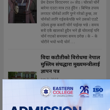
प्रेम देवान विराटनगर २० जेठ । चोरको चोर्ने
बारेमा एउटा मात्र टाउ हुँदैन । बिभिन्न उपाय
लगाएर चोर्नको लागि पुग्ने गरेको हुन्छ, तर
चोर्नको लागि गईसकेपछि भने उसको एउटै
उदेश्य हुन्छ कसरी चोर्न पाईन्छ भन्ने । समय
सधै एकै खालको हुदैन भने झै चोरलाई पनि
चोर्न गएको समयमा समय ठगेछ । के – के
चोरीने भयो भन्दै चोर्न . . .
विदा कटौतीको विरोधमा नेपाल
मुस्लिम संघद्धारा मुख्यमन्त्रीलाई
ज्ञापन पत्र
Jun 3, 2018
विराटनगर, २० जेठ । नेपाल मुस्लिम संघ १
नम्बर प्रदेश समितिले राष्ट्रिय पर्व कटौती
गरेको भन्दै एक नम्बर प्रदेशका मुख्यमन्त्री
शेरधन राईलाई ज्ञापन पत्र बुझाएको छ ।
नेपाल मुस्लिम संघ १ नम्बर प्रदेश समिति