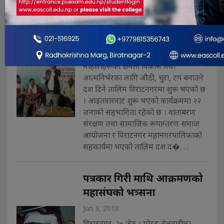
दलित समुदायका महिलालाइ
क्षमता विकास तालिम
Jun 3, 2018
विराटनगर २० जेठ । दलित समुदायका
महिलाहरूको क्षमता विकास तथा
आत्मनिर्भरका लागि औठी, चुरा, टप बनाउने
दश दिने तालिम विराटनगरमा शुरू भएको छ
। आइतवारवाट शुरू भएको कार्यक्रममा २२
जनाको सहभागिता रहेको छ । वाताबरण
संरक्षण तथा सामाजिक रूपान्तरण समाज
आयोजना र विराटनगर महानगरपालिकाको
सहकार्यमा भएको तालिम दश द�. . .
पत्रकार गिरी माथि आक्रमणको
महासंघको भत्र्सना
Jun 3, 2018
विराटनगर, २० जेठ । मोरङ वेलवारीका