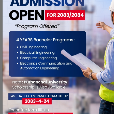
लगाय मुस्लिम अगुवाहरुले मुख्यमन्त्री
राईलाई ज्ञापनपत्र बुझाएको हो । मुस्लिम
समुदायले बामपन्थी नेत�. . .
विराटनगरका १२ जना
महिलालाई सिलाई मेसिन प्रदान
Jun 3, 2018
विराटनगर, २० जेठ । गरीवसँग विश्वेश्वर
कार्यक्रम अन्तरगत विराटनगर
महानगरपालिका ८ र १४ को विभिन्न समुुहमा
काम गरिरहेका १२ जना महिलालाई सिलाइ
मेसिन प्रदान गरिएको छ । गरीबसँग
विश्वेश्वर कार्यक्रम अन्तरगत गत बैशाख २०
गते देखि जेठ २० गतेसम्म सिलाइ कटाइ
तालिम प्रदान गरिएको थियो । विराटनगर
महानगरकाका मेयर �. . .