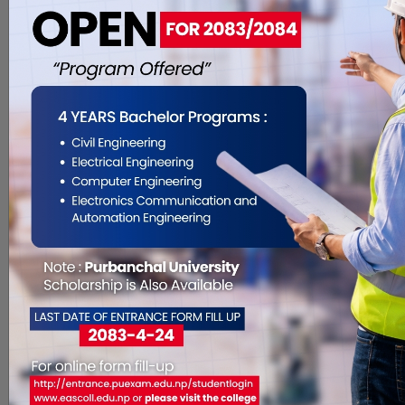
नियुक्ति दिइएको हो । मन्त्री घिमिरेका निजी
सचिव हिक्मतबहादुर बस्नेतले नियुक्तिका ल.
. .
प्याब्सन विराटनगरको अध्यक्षमा
इन्द्र कुमार राई निर्वाचित
Sep 25, 2018
विराटनगर असोज ९ , निजी तथा आवसीय
विद्यालय अर्गनाइजेशन नेपाल (प्याब्सन) नगर
समिति विराटनगरको अध्यक्षमा मोर्डन एरा
स्कूलका संस्थापक निर्देशक इन्द्र कुमार राई
निर्वाचित भएका छन् । उनले विराटनगरस्थित
जेसी बाल सदन स्कूलका अध्यक्ष मदन
भट्टराईलाई ८ मत अन्तरले पराजित गरि
अध्यक्षमा निर्वाचित भएका हुन् । यस. . .
नोबेल अस्पतालको बेलबारीमा