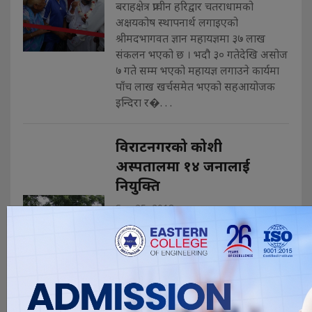
बराहक्षेत्र प्राचीन हरिद्वार चतराधामको
अक्षयकोष स्थापनार्थ लगाइएको
श्रीमदभागवत ज्ञान महायज्ञमा ३७ लाख
संकलन भएको छ । भदौ ३० गतेदेखि असोज
७ गते सम्म भएको महायज्ञ लगाउने कार्यमा
पाँच लाख खर्चसमेत भएको सहआयोजक
इन्दिरा र�. . .
विराटनगरको कोशी
अस्पतालमा १४ जनालाई
नियुक्ति
Sep 25, 2018
बिराटनगर असोज ९। विराटनगरमा रहेको
कोशी अञ्चल अस्पतालमा प्रदेश सरकारका
मन्त्रीको ठाडो आदेशमा १४ जनालाई
नियुक्ति दिइएको छ । प्रदेश १ का सामाजिक
विकास मन्त्री जीवन घिमिरेको ठाडो आदेशमा
अञ्चल अस्पतालमा १४ कर्मचारीलाई