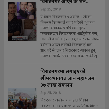
विराटनगर आएर के भने..
Sep 25, 2018
प्रेम देवान विराटनगर ९ असोज । एरिका
फिल्मस प्रोडक्सनले तयार पारेको ‘अुनराग’
नेपाली कथानक चलचित्रका मुख्य
कलाकारद्धय विराटनगरमा आईपुगेका छन् ।
आगामी आसोज १२ गते शुक्रबार अल नेपाल
प्रदर्शनमा आउन लागेको फिल्मलाई प्रचार –
प्रसार गर्दै मंगलबार विराटनगर आएका हुन् ।
नेपालका चर्चित पत्रकार ऋषि धमलाकी श्. . .
विराटनगरमा लगाइएको
श्रीमदभागवत ज्ञान महायज्ञमा
३७ लाख संकलन
Sep 25, 2018
विराटनगर असोज ९, दाहाल प्रतिष्ठान
विराटनगरमा राधाकृष्ण आध्यात्मिक प्रतिष्ठान