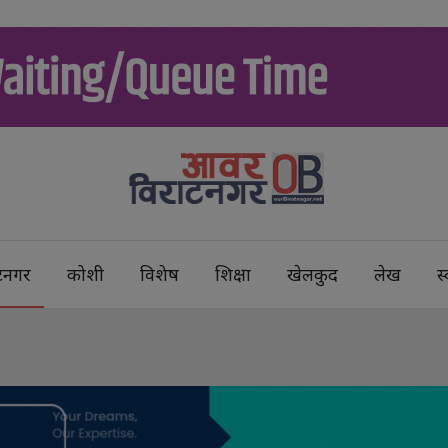
टनगर
कोशी
विशेष
शिक्षा
खेलकुद
लेख
स्