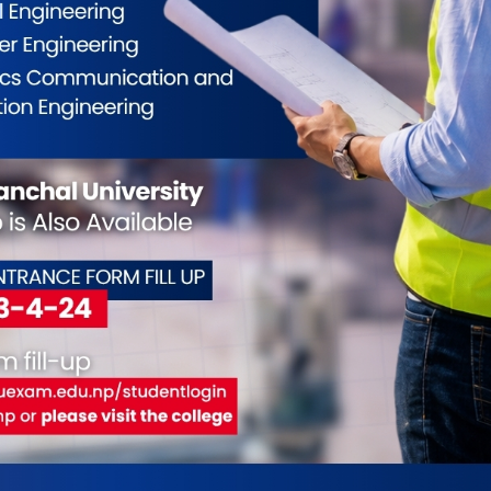
 सहित आत्माहत्या प्रकरण ः नावालक २ छोरासँगै
न गरिन आत्माहत्या ? प्रहरी र स्थानियवासी यसो
18
भदौ । मोरङको बुढीगंगा गाउँपालिका २ अमाही भन्ने ठाउँकी एक
 छोरालाई डोरीको पासो लगाएर झुन्ड्याएपछि सोमबार आफूले पनि
ेको खुलेको छ । छोराहरु १० वर्षीय निशान यादव र ५ वर्षीय अमन
 बलोमा डोरीको पासो लगाउँदै झुन्ड्याएपछि २९ वर्षीय कविता
ुन्डिएर आत्�. . .
 विराटनगरका दुई ठूला कलेजको एकता !
 सहित)
18
राटनगर, २५ भदौ । प्रदेश नं १ का विद्यार्थीहरुलाई अन्तराष्ट्रियस्तरको