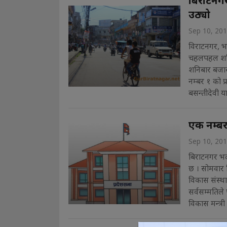
बिराटनगर
उठ्यो
Sep 10, 20
विराटनगर, भद
चहलपहल शनिब
शनिबार बजार 
नम्बर १ को प
बसन्तीदेवी य
एक नम्बर
Sep 10, 20
बिराटनगर भद
छ । सोमवार 
विकास संस्था
सर्वसम्मतिल
विकास मन्त्री