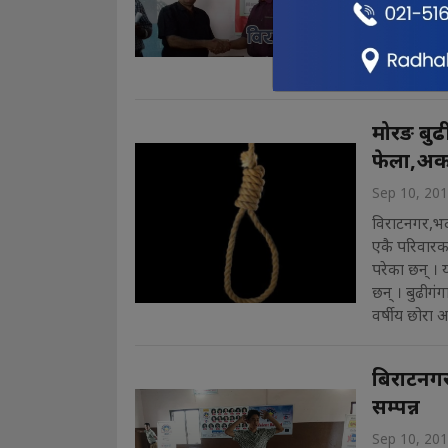
गुणस्तर तथा 
एकीकृत भएका 
कलेजवीच एकी
विभिन्न विष. . 
मोरङ बुढ
फेला,अर्क
Sep 10, 20
विराटनगर,भद
एकै परिवारका
परेका छन् । य
छन् । बुढीग
वर्षीय छोरा अ
बिराटनगर
सम्पन्न
Sep 10, 20