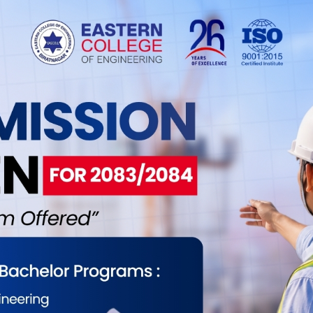
का ६५ जना ट्याक्टर चालकलाई ट्राफिक
प्रशिक्षण
18
भदौ । जिल्ला ट्राफिक प्रहरी कार्यलय मोरङले ट्याक्टर चालकलाई
फिक नियमबारे प्रशिक्षण दिएको छ । बिराटनगर ४ मा रहेको महिन्द्रा
ा ट्याक्टर कम्पनिले आयोजना गरेको कार्यक्रममा ट्याक्टर
प्रशिक्षण दिएको । करिब ६५ जना ट्याक्टर चालकलाई जिल्ला
ी क�. . .
 लागुऔषध प्रयोग गर्न जानेलाई प्रहरीले दिनभर
 राख्ने
18
 भदौ । नेपालबाट जोगवनी लागुऔषध प्रयोग गर्न जाने दुव्र्यसनीलाई
 दिनभरी निगरानीमा राखेर अभिभावकको जिम्मा लगाउने भएको छ ।
 सिमावर्ती भारतमा लागुऔषधको प्रयोगकर्ता बढ्न थालेपछि जिल्ला
यालय मोरङले सोमबारबाट तीन महिने लागु औषधअपराध बिरुद्धको
रे. . .