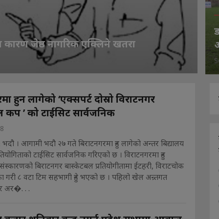
ड
 कारण जेष्ठ नागरिक एक्लिने खतरा
अ
S
ा हुन लागेको ‘एक्सपर्ट दोस्रो विराटनगर
ल कप ’ को टाईसिट सार्वजनिक
18
 भदौ । आगामी भदौ २७ गते बिराटनगरमा हुन लागेको अन्तर बिद्यालय
रतियोगिताको टाईसिट सार्वजनिक गरिएको छ । विराटनगरमा हुन
ो संस्कारणको बिराटनगर बास्केटबल प्रतियोगीतामा ईटहरी, विराटचोक
 गरी ८ वटा टिम सहभागी हुने भएको छ । पहिलो खेल अन्र्तगत
र अर�. . .