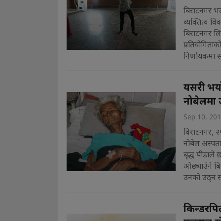
बिराटनगर भदौ
व्यक्तित्व व
बिराटनगर ल
प्रतियोगिताको
निर्णायकमा स्म
यसरी भयो 
नोबेलमा उ
Sep 10, 20
विराटनगर, २५
नोबेल अस्पता
बृद्ध पीडाले
ओछ्याउँने बि
उनको उठ्न स
किन्डरपिल