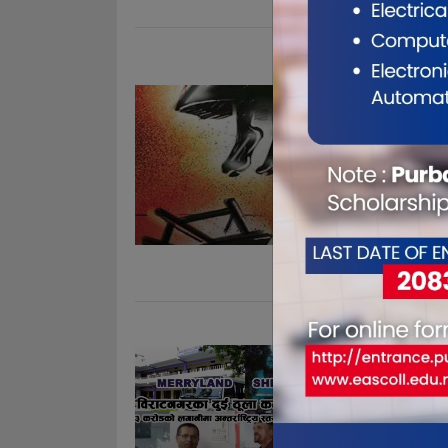
दुई छोरा
आमाले कि
भन्छन्..
Sep 10, 20
विराटनगर २५ 
महिलाले दुई
आत्महत्या गर
यादवलाई घरकै
यादवले पनि झ
यसरी भयो
(भिडियो
Sep 10, 20
प्रेम देवान वि