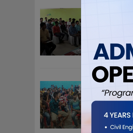
विराटनगर
नियमबारे 
Sep 10, 20
विराटनगर २५ 
एक दिने ट्रा
एण्ड महिन्द्र
चालकहरुलाई 
ट्राफिक प्रहर
जोगवनीमा
निगरानीमा
Sep 10, 20
विराटनगर, २५
प्रहरीले अब
पछिल्लो समय
प्रहरी कार्
अभियान शुरु ग