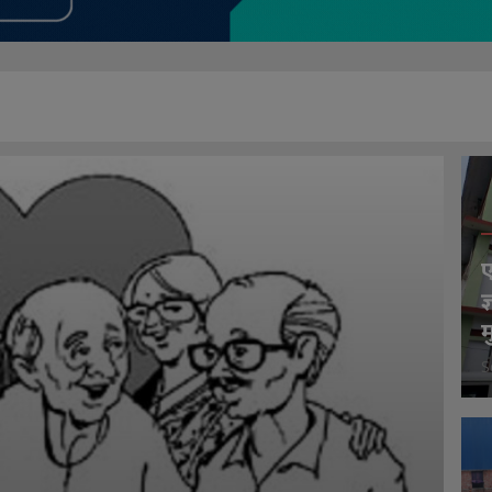
ए
ज
म
S