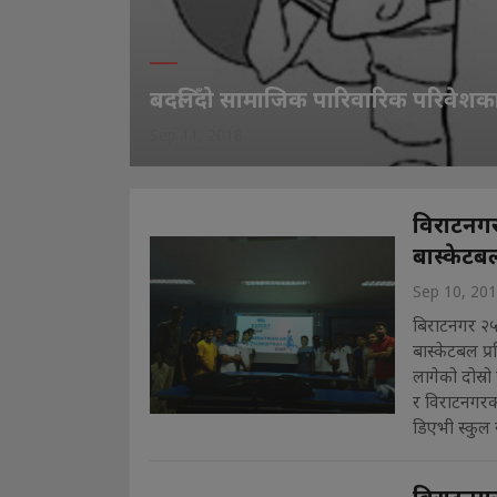
बदलिँदो सामाजिक पारिवारिक परिवेशका
Sep 11, 2018
विराटनगरम
बास्केटब
Sep 10, 20
बिराटनगर २५
बास्केटबल प्
लागेको दोस्र
र विराटनगरका
डिएभी स्कुल 