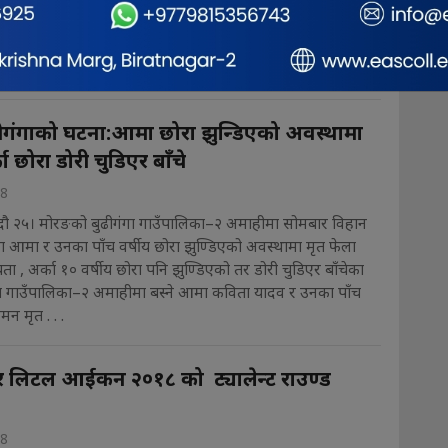
व्यवहारिक शिक्षा प्रदान गर्न विराटनगरका दुई ठूला नाम चलेका कलेज
छन् । विराटनगरमा रहेका मेरिल्याण्ड कलेज र शिक्षादिप
कृत भई संयुक्त रुपमा स्नातक तह र सो माथिको उच्च तहको
.
ीगंगाको घटना:आमा छोरा झुन्डिएको अवस्थामा
ा छोरा डोरी चुडिएर बाँचे
18
ौ २५। मोरङको बुढीगंगा गाउँपालिका–२ अमाहीमा सोमबार विहान
 आमा र उनका पाँच वर्षीय छोरा झुण्डिएको अवस्थामा मृत फेला
ता , अर्का १० वर्षीय छोरा पनि झुण्डिएको तर डोरी चुडिएर बाँचेका
ंगा गाउँपालिका–२ अमाहीमा बस्ने आमा कविता यादव र उनका पाँच
मन मृत . . .
 लिटल आईकन २०१८ को ट्यालेन्ट राउण्ड
18