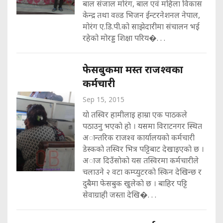
बाल संजाल मोरंग, बाल एवं महिला विकास
केन्द्र तथा वल्र्ड भिजन ईन्टरनेशनल नेपाल,
मोरंग ए.डि.पी.को साझेदारीमा संचालन भई
रहेको मोरड्ड शिक्षा परिय�. . .
फेसबुकमा मस्त राजश्वका
कर्मचारी
Sep 15, 2015
याे तस्विर हामीलाइ हाम्रा एक पाठकले
पठाउनु भएकाे हाे । यसमा विराटनगर स्थित
अान्तरिक राजश्व कार्यालयकाे कर्मचारी
डेस्ककाे तस्विर भित्र पट्टिबाट देखाइएकाे छ ।
अाज दिउँसाेकाे यस तस्विरमा कर्मचारीले
चलाउने २ वटा कम्प्युटरकाे स्किन देखिन्छ र
दुबैमा फेसबुक खुलेकाे छ । बाहिर पट्टि
सेवाग्राही जस्ता देखि�. . .