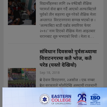
विद्यार्थीहरुका लागि २७ वर्षदेखी शैक्षिक
परामर्श सेवा प्रदान गर्दै आएको अल्फाबिटाले
पूर्वको तीन सहरमा शूरु गरेको शैक्षिक मेला
अन्तरगत विराटनगरमा सम्पन्न भएको छ ।
‘अल्फाबिटा स्टडी एब्रोड क्यारियर फेयर
२०१८’ नाम दिएको शैक्षिक मेला आइतबार
धरानबाट शूरु भभएको थियो । मेला व. . .
स‌ंविधान दिवसको पुर्वसन्ध्यामा
विराटनगरमा कतै भोज, कतै
परेड (यस्तो देखियो)
Sep 18, 2018
प्रेम देवान विराटनगर, २असोज । एक नम्बर
प्रदेश सरकारले भोलीदेखि अस्थायी राजधानी
विराटनगरमा ३ दिनसम्म संविधान दिवस
मनाउने तयारी छ । पहिलो पटक प्रदेश
सरकारले भब्य रुपमा संबिधान दिवस