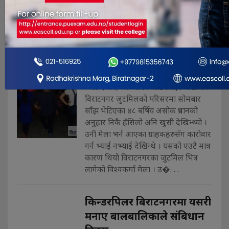
विराटनगर जुटमिलमा एक
दशकपछि देखिएको रङ्गिन साँझ
(फोटो फिचर सहित )
Sep 18, 2018
प्रेम देवान, आेबी । विराटनगर,२ असोज ।
विराटनगर जुटमिलको परिसरमा सोमबार
साँझ भेटिएका ४८ बर्षिय असोक प्रधानको
अनुहार निकै हँसिलो अनि खुसी देखिन्थ्यो ।
उनी मेला भर्न आएका ग्राहकहरुसँग कारोवार
गर्न भ्याई नभ्याई देखिन्थे । यसको एउटै मात्र
कारण थियो विराटनगरका जुटमिल भित्र
लागेको विश्वकर्मा मेला । उ�. . .
किन्डरपिलर बिराटनगरमा यसरी
मनाए बालबालिकाले संबिधान