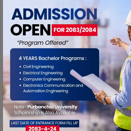
मनाउने तयारी गरेको हो । नेपालको संबिधान
२०७२ लाई पहिलो पटक बिशेष कार्यक्रमको
आयोजना गरी प्रदेश सरकारले संबिधानको
बारेमा . . .
३८ क्विन्टल सुन तस्करी : उच्च
अदालत विराटनगरद्वारा एसपी
खनाललाई सादा तारेखमा रिहा
Sep 18, 2018
विराटनगर, २ असोज । उच्च अदालत
विराटनगरले निलम्बित एसपी खनाललाई
तारेखमा रिहा गर्न आदेश दिएको हो । साढे
३३ किलो सहितको ३८ क्विन्टल सुन तस्करी
प्रकरण र मोरङ उर्लावारीका सनम शाक्यको
हत्या प्रकरणमा जिल्ला अदालतको
आदेशअनुसार थुनामा रहेका प्रहरीका
निलम्बित एसपी विकासराज खनाल तारेखमा
रिहा भएका हुन् । उच्च �. . .